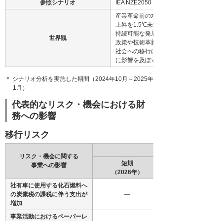
参照シナリオ
IEA NZE2050
産業革命前の水準と比較し、平均気温
上昇を1.5℃未満に抑えるシナリオ。
持続可能な発展を実現するため、大胆
世界観
政策や技術革新が起こり、その分脱炭
社会への移行にともなう社会変化が事
に影響を及ぼす可能性が高くなる。
＊ シナリオ分析を実施した期間（2024年10月～2025年
1月）
代表的なリスク・機会における財
務への影響
移行リスク
リスク・機会に関する
短期
事業への影響
（2026年）
社有車に使用する化石燃料へ
の炭素税の課税に伴う支出が
―
増加
事業活動におけるペーパーレ