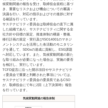
候変動関連の報告を受け、取締役会規程に基づ
き、重要なリスクおよび機会についての審議・
決議を行い、対応の指示およびその進捗に対す
る確認を行っています。
サステナビリティ委員会は取締役会の直下に属
した組織であり、サステナビリティに関する全
社方針や目標の策定、推進体制の構築・整備、
移行計画の策定・実行及びISO14001のマネジ
メントシステムを活用した各活動のモニタリン
グを通して、SDGsの達成に貢献し、ESG課題
へ対応しています。また、気候変動関連の新た
な取り組みが必要になった場合は、実施の要否
を検討し、実行しています。
TCFD提言に沿った開示項目やサステナビリテ
ィ委員会で重要と判断された事項については、
サステナビリティ委員会の委員長であるCSO
が、取締役会にて年に2回（上下決算時）報告
を行っています。
気候変動関連の報告体制