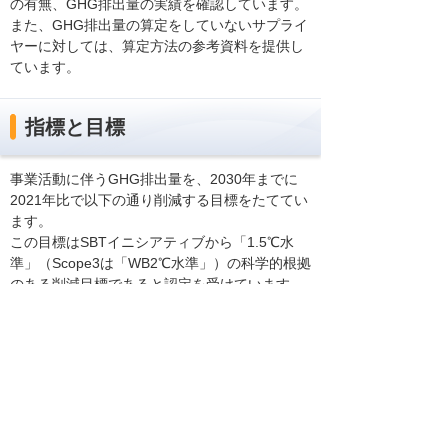
の有無、GHG排出量の実績を確認しています。
また、GHG排出量の算定をしていないサプライ
ヤーに対しては、算定方法の参考資料を提供し
ています。
指標と目標
事業活動に伴うGHG排出量を、2030年までに
2021年比で以下の通り削減する目標をたててい
ます。
この目標はSBTイニシアティブから「1.5℃水
準」（Scope3は「WB2℃水準」）の科学的根拠
のある削減目標であると認定を受けています。
Scope 1＋2
42%削減
Scope 3
25％削減
（カテゴリ1：購入した商品やサービス、カ