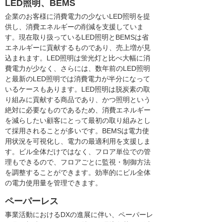
LED照明、BEMS
企業のお客様に消費電力の少ないLED照明を提
供し、消費エネルギーの削減を支援していま
す。現在取り扱っているLED照明とBEMSは省
エネルギーに貢献するものであり、売上増が見
込まれます。LED照明は蛍光灯と比べ大幅に消
費電力が少なく、さらには、数年前のLED照明
と最新のLED照明では消費電力が半分になって
いるケースもあります。LED照明は脱炭素の取
り組みに貢献する商品であり、かつ照明という
絶対に必要なものであるため、消費エネルギー
を減らしたい顧客にとって最初の取り組みとし
て採用されることが多いです。BEMSは電力使
用状況を可視化し、電力の最適利用を支援しま
す。ビル全体だけではなく、フロア単位での管
理もできるので、フロアごとに監視・制御方法
を調整することができます。効率的にビル全体
の電力使用量を管理できます。
ペーパーレス
事業活動におけるDXの進展に伴い、ペーパーレ