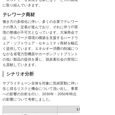
に取り組んでいきます。
テレワーク商材
働き方の多様化に伴い、多くの企業でテレワー
クの導入・定着が進んでおり、それに伴うIT環
境の整備が不可欠となっています。大塚商会で
は、テレワーク環境の構築を支援するハードウ
ェア・ソフトウェア・セキュリティ商材を幅広
く提供しています。エネルギー消費の削減につ
ながる省電力型機器やカーボンフットプリント
の低い製品の提供を通じ、脱炭素社会の実現に
も貢献していきます。
シナリオ分析
サプライチェーン全体を対象に気候変動に伴い
生じ得るリスクと機会について洗い出し、事業
への影響の分析を行い、2030年・2050年時点
の影響について考察しました。
1.5℃未満シナリオ