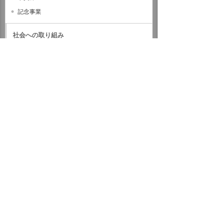
記念事業
社会への取り組み
ガバナンス
サステナビリティデータ
外部評価・参加しているイニシアティブ
GRIスタンダード対照表
サステナビリティに関するお知らせ
統合報告書（IR情報）
ホーム
企業情報
サステナビリティ
環境への取り組み
森林
イベント・セミナー
お問い合わせ