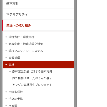
基本方針
マテリアリティ
環境への取り組み
環境方針・環境目標
気候変動・地球温暖化対策
環境マネジメントシステム
資源循環
森林
森林認証製品に対する基本方針
海外植林活動「たのくんの森」
アマゾン森林再生プロジェクト
生物多様性
汚染の予防
水資源