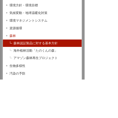
環境方針・環境目標
気候変動・地球温暖化対策
環境マネジメントシステム
資源循環
森林
森林認証製品に対する基本方針
海外植林活動「たのくんの森」
アマゾン森林再生プロジェクト
生物多様性
汚染の予防
水資源
記念事業
社会への取り組み
ガバナンス