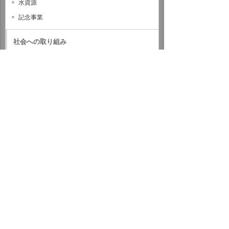
水資源
記念事業
社会への取り組み
ガバナンス
サステナビリティデータ
外部評価・参加しているイニシアティブ
GRIスタンダード対照表
サステナビリティに関するお知らせ
統合報告書（IR情報）
ホーム
企業情報
サステナビリティ
環境への取り組み
生物多様性
WWFジャパンへの支援