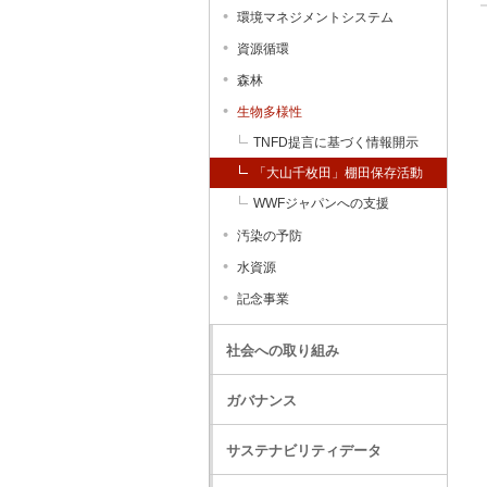
環境マネジメントシステム
資源循環
森林
生物多様性
TNFD提言に基づく情報開示
「大山千枚田」棚田保存活動
WWFジャパンへの支援
汚染の予防
水資源
記念事業
社会への取り組み
ガバナンス
サステナビリティデータ