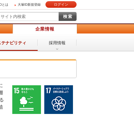
ログイン
IDとは
大塚ID新規登録
）
企業情報
採用情報
ステナビリティ
に
棚
る
植