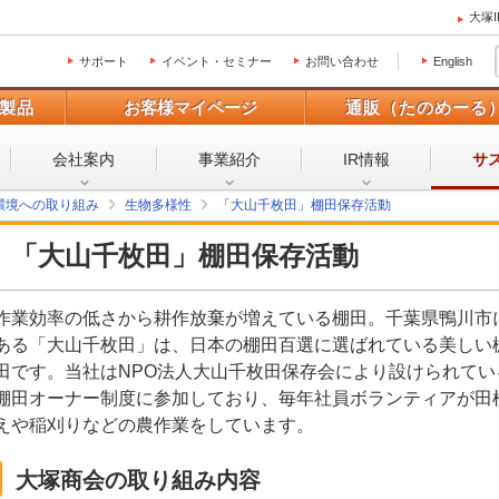
大塚
サポート
イベント・セミナー
お問い合わせ
English
製品
お客様マイページ
通販（たのめーる
会社案内
事業紹介
IR情報
サ
環境への取り組み
生物多様性
「大山千枚田」棚田保存活動
「大山千枚田」棚田保存活動
作業効率の低さから耕作放棄が増えている棚田。千葉県鴨川市
ある「大山千枚田」は、日本の棚田百選に選ばれている美しい
田です。当社はNPO法人大山千枚田保存会により設けられてい
棚田オーナー制度に参加しており、毎年社員ボランティアが田
えや稲刈りなどの農作業をしています。
大塚商会の取り組み内容