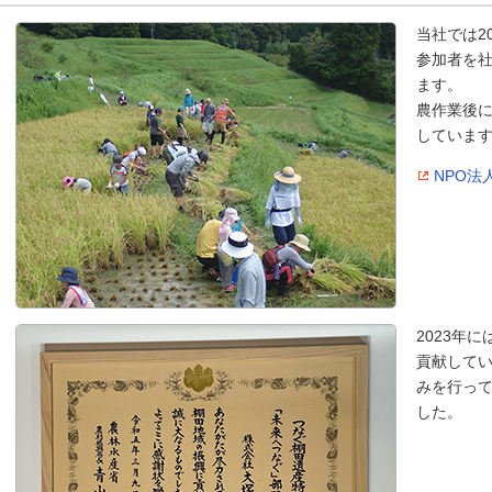
当社では2
参加者を
ます。
農作業後
していま
NPO法
2023年
貢献して
みを行っ
した。