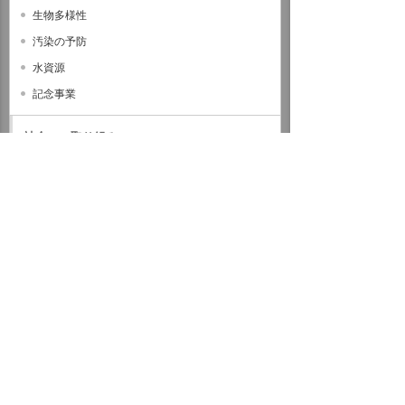
生物多様性
汚染の予防
水資源
記念事業
社会への取り組み
ガバナンス
サステナビリティデータ
外部評価・参加しているイニシアティブ
GRIスタンダード対照表
サステナビリティに関するお知らせ
統合報告書（IR情報）