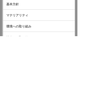
基本方針
マテリアリティ
環境への取り組み
社会への取り組み
ガバナンス
サステナビリティデータ
外部評価・参加しているイニシアティブ
GRIスタンダード対照表
サステナビリティに関するお知らせ
統合報告書（IR情報）