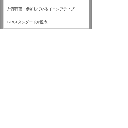
外部評価・参加しているイニシアティブ
GRIスタンダード対照表
サステナビリティに関するお知らせ
統合報告書（IR情報）
ホーム
企業情報
サステナビリティ
サステナビリティに関するお知らせ
2015年
台風21号の強風により甚大な被害を受けた沖縄県与那国町に
対して「大塚商会ハートフル基金」より義援金を贈りました
イベント・セミナー
お問い合わせ
ニュース・お知らせ
情報セキュリティ基本方針
個人情報保護方針
ソーシャルメディア利用方針
サイトの利用条件
ヘルプ
サイトマップ
English