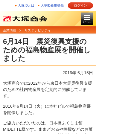
大塚IDとは
大塚ID新規登録
ログイン
メニュー
企業情報
サステナビリティ
6月14日 震災復興支援の
ための福島物産展を開催し
ました
2016年 6月15日
大塚商会では2012年から東日本大震災復興支援
のための社内物産展を定期的に開催していま
す。
2016年6月14日（火）に本社ビルで福島物産展
を開催しました。
ご協力いただいたのは、日本橋ふくしま館
MIDETTE様です。ままどおるや檸檬などのお菓