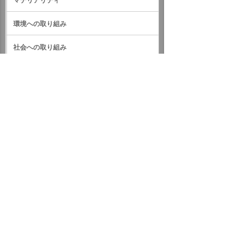
マテリアリティ
環境への取り組み
社会への取り組み
ガバナンス
サステナビリティデータ
外部評価・参加しているイニシアティブ
GRIスタンダード対照表
サステナビリティに関するお知らせ
統合報告書（IR情報）
ホーム
企業情報
サステナビリティ
サステナビリティに関するお知らせ
2016年