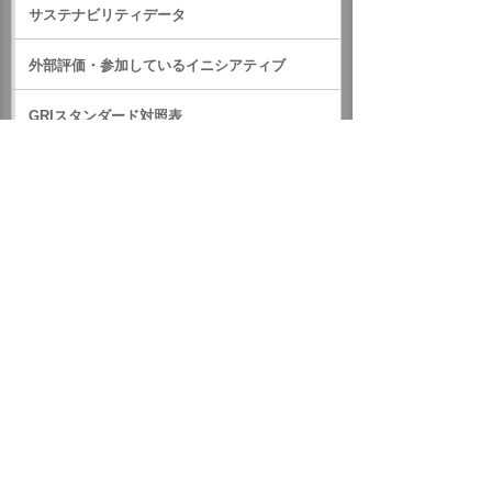
サステナビリティデータ
外部評価・参加しているイニシアティブ
GRIスタンダード対照表
サステナビリティに関するお知らせ
統合報告書（IR情報）
ホーム
企業情報
サステナビリティ
サステナビリティに関するお知らせ
2017年
関西でフードバンク支援活動を開始しました
イベント・セミナー
お問い合わせ
ニュース・お知らせ
情報セキュリティ基本方針
個人情報保護方針
ソーシャルメディア利用方針
サイトの利用条件
ヘルプ
サイトマップ
English