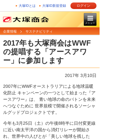
大塚IDとは
大塚ID新規登録
ログイン
メニュー
企業情報
サステナビリティ
2017年も大塚商会はWWF
の提唱する「アースアワ
ー」に参加します
2017年 3月10日
2007年にWWFオーストラリアによる地球温暖
化防止 キャンペーンの一つとして始まった『ア
ースアワー』は、 青い地球の命のバトンを未来
へつなぐために 世界規模で開催されるソーシャ
ルグッドプロジェクトです。
今年も3月25日（土）の午後8時半に日付変更線
に近い南太平洋の国から消灯リレーが開始さ
れ、世界中の人びとが「美しい地球を残した