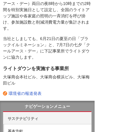
アース・デー）両日の夜8時から10時までの2時
間を特別実施日として設定し、全国のライトア
ップ施設や各家庭の照明の一斉消灯を呼び掛
け、参加施設数と削減消費電力量が集計されま
す。
当社としましても、6月21日の夏至の日「ブラ
ックイルミネーション」と、7月7日の七夕「ク
ールアース・デー」に下記事業所でライトダウ
ンに協力します。
ライトダウンを実施する事業所
大塚商会本社ビル、大塚商会横浜ビル、大塚梅
田ビル
環境省の報道発表
ナビゲーションメニュー
サステナビリティ
基本方針