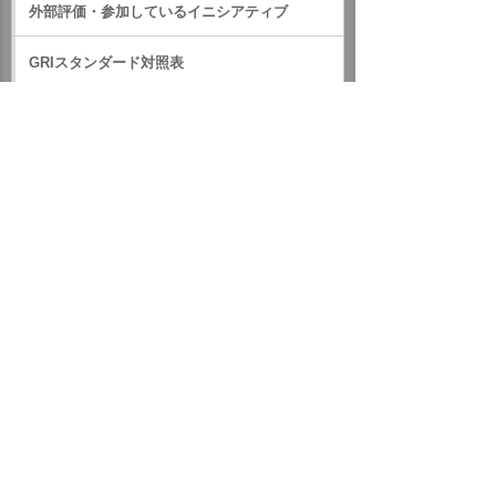
外部評価・参加しているイニシアティブ
GRIスタンダード対照表
サステナビリティに関するお知らせ
統合報告書（IR情報）
ホーム
企業情報
サステナビリティ
サステナビリティに関するお知らせ
2017年
CSR実績データ集2017を公開しました
イベント・セミナー
お問い合わせ
ニュース・お知らせ
情報セキュリティ基本方針
個人情報保護方針
ソーシャルメディア利用方針
サイトの利用条件
ヘルプ
サイトマップ
English
©
2026 OTSUKA CORPORATION