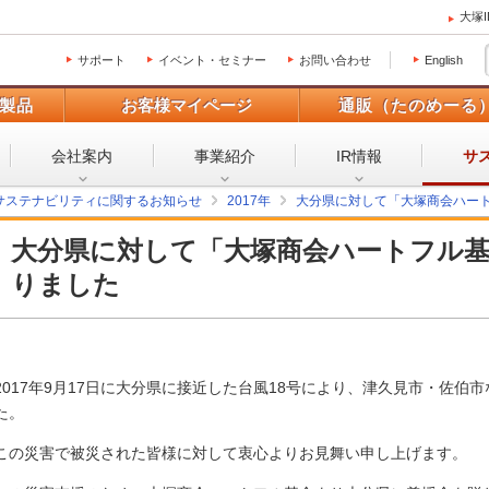
大塚
サポート
イベント・セミナー
お問い合わせ
English
製品
お客様マイページ
通販（たのめーる
会社案内
事業紹介
IR情報
サ
サステナビリティに関するお知らせ
2017年
大分県に対して「大塚商会ハー
大分県に対して「大塚商会ハートフル
りました
2017年9月17日に大分県に接近した台風18号により、津久見市・佐
た。
この災害で被災された皆様に対して衷心よりお見舞い申し上げます。