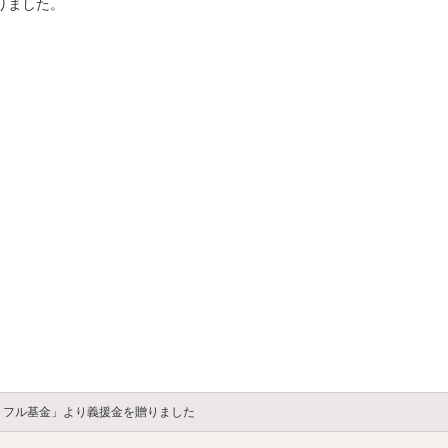
りました。
トフル基金」より義援金を贈りました