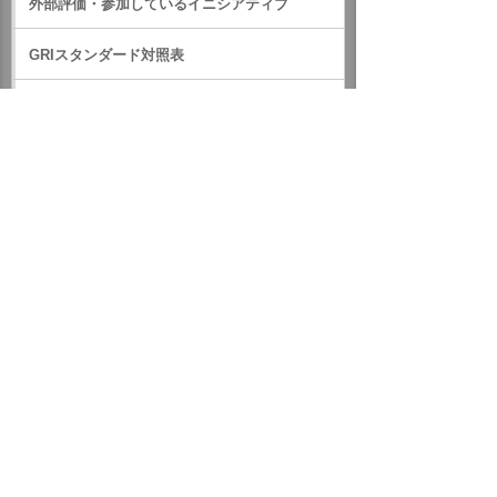
外部評価・参加しているイニシアティブ
GRIスタンダード対照表
サステナビリティに関するお知らせ
統合報告書（IR情報）
ホーム
企業情報
サステナビリティ
サステナビリティに関するお知らせ
2017年
三重県および和歌山県に対して「大塚商会ハートフル基金」
より義援金を贈りました
イベント・セミナー
お問い合わせ
ニュース・お知らせ
情報セキュリティ基本方針
個人情報保護方針
ソーシャルメディア利用方針
サイトの利用条件
ヘルプ
サイトマップ
English
©
2026 OTSUKA CORPORATION