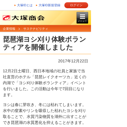
大塚IDとは
大塚ID新規登録
ログイン
メニュー
企業情報
サステナビリティ
琵琶湖ヨシ刈り体験ボラン
ティアを開催しました
2017年12月22日
12月2日土曜日、西日本地域の社員と家族で当
社直営のホテル「琵琶レイクオーツカ」近くの
内湖で「ヨシ刈り体験ボランティア」イベント
を行いました。この活動は今年で7回目になり
ます。
ヨシは春に芽吹き、冬には枯れてしまいます。
水中の窒素やリンを吸収した枯れたヨシを刈り
取ることで、水質汚染物質を湖外に出すことが
でき琵琶湖の水質悪化を抑えることがきます。