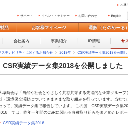
大塚
サポート
イベント・セミナー
お問い合わせ
English
製品
お客様マイページ
通販（たのめーる
会社案内
事業紹介
IR情報
サ
サステナビリティに関するお知らせ
2018年
CSR実績データ集2018を公開
CSR実績データ集2018を公開しました
大塚商会は「自然や社会とやさしく共存共栄する先進的な企業グループと
献・環境保全活動についてさまざまな取り組みを行っています。当社では
わって、実績データ集で報告しています。 この度「CSR実績データ集2
2018」では、昨年一年間のCSRに関わる各種取り組みをまとめたレポ
CSR実績データ集2018