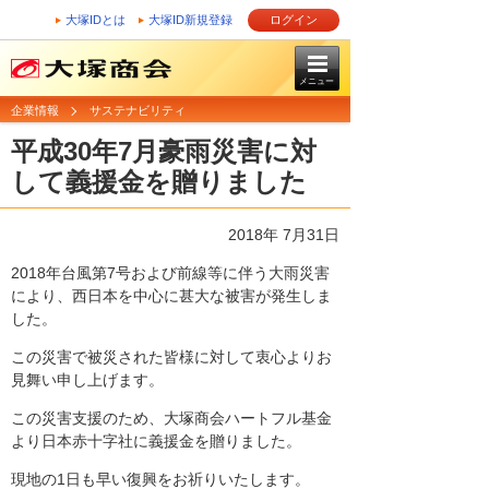
大塚IDとは
大塚ID新規登録
ログイン
メニュー
企業情報
サステナビリティ
平成30年7月豪雨災害に対
して義援金を贈りました
2018年 7月31日
2018年台風第7号および前線等に伴う大雨災害
により、西日本を中心に甚大な被害が発生しま
した。
この災害で被災された皆様に対して衷心よりお
見舞い申し上げます。
この災害支援のため、大塚商会ハートフル基金
より日本赤十字社に義援金を贈りました。
現地の1日も早い復興をお祈りいたします。