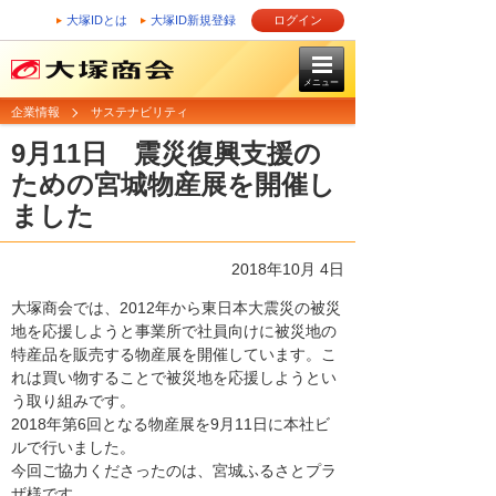
大塚IDとは
大塚ID新規登録
ログイン
メニュー
企業情報
サステナビリティ
9月11日 震災復興支援の
ための宮城物産展を開催し
ました
2018年10月 4日
大塚商会では、2012年から東日本大震災の被災
地を応援しようと事業所で社員向けに被災地の
特産品を販売する物産展を開催しています。こ
れは買い物することで被災地を応援しようとい
う取り組みです。
2018年第6回となる物産展を9月11日に本社ビ
ルで行いました。
今回ご協力くださったのは、宮城ふるさとプラ
ザ様です。