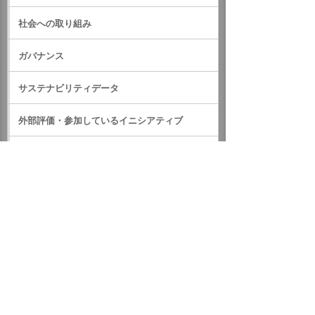
社会への取り組み
ガバナンス
サステナビリティデータ
外部評価・参加しているイニシアティブ
GRIスタンダード対照表
サステナビリティに関するお知らせ
統合報告書（IR情報）
ホーム
企業情報
サステナビリティ
サステナビリティに関するお知らせ
2018年
「平成30年7月豪雨災害義援金」にたのめーるハッピーポイン
ト寄付プログラムで寄付しました
イベント・セミナー
お問い合わせ