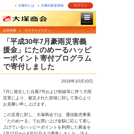
大塚IDとは
大塚ID新規登録
ログイン
メニュー
企業情報
サステナビリティ
「平成30年7月豪雨災害義
援金」にたのめーるハッピ
ーポイント寄付プログラム
で寄付しました
2018年10月10日
7月に発生した台風7号および前線等に伴う大雨
災害により、被災された皆様に対して衷心より
お見舞い申し上げます。
この災害に対し、大塚商会では、通信販売事業
「たのめーる」でお買い上げ金額に応じて差し
上げているハッピーポイントを利用した募金を
7月27日から8月31日まで募集しました。法人