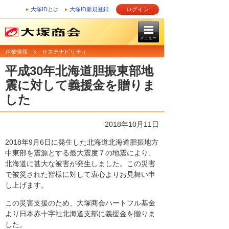
大塚IDとは
大塚ID新規登録
ログイン
メニュー
企業情報
サステナビリティ
平成30年北海道胆振東部地
震に対して義援金を贈りま
した
2018年10月11日
2018年9月6日に発生した北海道北海道胆振地方
中東部を震源とする最大震度７の地震により、
北海道に甚大な被害が発生しました。この災害
で被災された皆様に対して衷心よりお見舞い申
し上げます。
この災害支援のため、大塚商会ハートフル基金
より日本赤十字社北海道支部に義援金を贈りま
した。