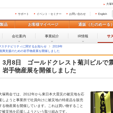
大塚
サポート
イベント・セミナー
お問い合わせ
English
製品
お客様マイページ
通販（たのめーる
会社案内
事業紹介
IR情報
サ
サステナビリティに関するお知らせ
2019年
災復興支援のための岩手物産展を開催しました
3月8日 ゴールドクレスト菊川ビルで
岩手物産展を開催しました
大塚商会では、2012年から東日本大震災の被災地を応
援しようと事業所で社員向けに被災地の特産品を販売
する物産展を開催しています。これは買い物すること
で被災地を応援しようという取り組みです。