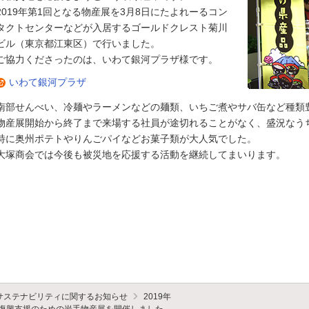
2019年第1回となる物産展を3月8日にたよれーるコン
タクトセンターなどが入居するゴールドクレスト菊川
ビル（東京都江東区）で行いました。
ご協力くださったのは、いわて銀河プラザ様です。
いわて銀河プラザ
南部せんべい、冷麺やラーメンなどの麺類、いちご煮やサバ缶など種類
物産展開始から終了まで来場する社員が途切れることがなく、盛況なう
特に奥州ポテトやりんごパイなどお菓子類が大人気でした。
大塚商会では今後も被災地を応援する活動を継続してまいります。
サステナビリティに関するお知らせ
2019年