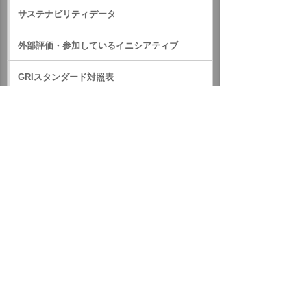
サステナビリティデータ
外部評価・参加しているイニシアティブ
GRIスタンダード対照表
サステナビリティに関するお知らせ
統合報告書（IR情報）
ホーム
企業情報
サステナビリティ
サステナビリティに関するお知らせ
2019年
5月27日 ゴールドクレスト菊川ビルで社内献血会を実施しま
した
イベント・セミナー
お問い合わせ
ニュース・お知らせ
情報セキュリティ基本方針
個人情報保護方針
ソーシャルメディア利用方針
サイトの利用条件
ヘルプ