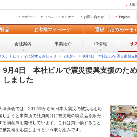
大塚
サポート
イベント・セミナー
お問い合わせ
English
製品
お客様マイページ
通販（たのめーる
会社案内
事業紹介
IR情報
サ
サステナビリティに関するお知らせ
2019年
9月4日 本社ビルで震災復興支
9月4日 本社ビルで震災復興支援のた
しました
大塚商会では、2012年から東日本大震災の被災地を応
援しようと事業所で社員向けに被災地の特産品を販売
する物産展を開催しています。これは買い物すること
で被災地を応援しようという取り組みです。