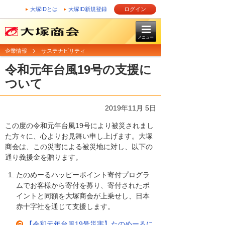
大塚IDとは
大塚ID新規登録
ログイン
メニュー
企業情報
サステナビリティ
令和元年台風19号の支援に
ついて
2019年11月 5日
この度の令和元年台風19号により被災されまし
た方々に、心よりお見舞い申し上げます。大塚
商会は、この災害による被災地に対し、以下の
通り義援金を贈ります。
たのめーるハッピーポイント寄付プログラ
ムでお客様から寄付を募り、寄付されたポ
イントと同額を大塚商会が上乗せし、日本
赤十字社を通じて支援します。
【令和元年台風19号災害】たのめーるに