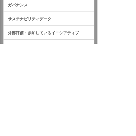
ガバナンス
サステナビリティデータ
外部評価・参加しているイニシアティブ
GRIスタンダード対照表
サステナビリティに関するお知らせ
統合報告書（IR情報）
ホーム
企業情報
サステナビリティ
サステナビリティに関するお知らせ
2019年
令和元年台風19号の支援について
イベント・セミナー
お問い合わせ
ニュース・お知らせ
情報セキュリティ基本方針
個人情報保護方針
ソーシャルメディア利用方針