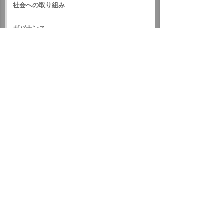
社会への取り組み
ガバナンス
サステナビリティデータ
外部評価・参加しているイニシアティブ
GRIスタンダード対照表
サステナビリティに関するお知らせ
統合報告書（IR情報）
ホーム
企業情報
サステナビリティ
サステナビリティに関するお知らせ
2020年
補助犬ケイ君 「心のバリアフリー大使」の任命式を行いまし
た
イベント・セミナー
お問い合わせ