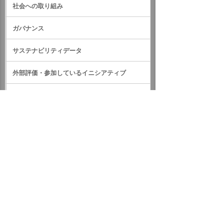
社会への取り組み
ガバナンス
サステナビリティデータ
外部評価・参加しているイニシアティブ
GRIスタンダード対照表
サステナビリティに関するお知らせ
統合報告書（IR情報）
ホーム
企業情報
サステナビリティ
サステナビリティに関するお知らせ
2020年
「令和元年台風第19号災害義援金」にたのめーるハッピーポ
イント寄付プログラムで寄付しました
イベント・セミナー
お問い合わせ