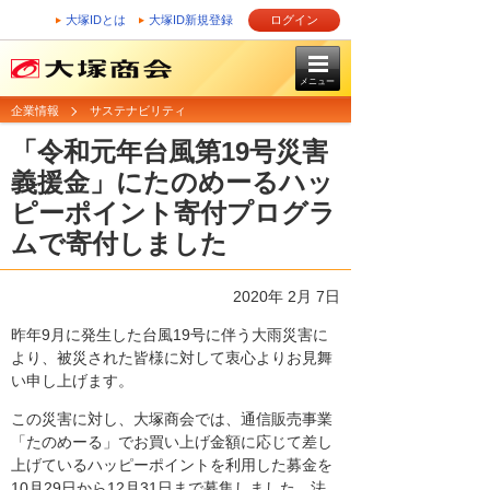
大塚IDとは
大塚ID新規登録
ログイン
メニュー
企業情報
サステナビリティ
「令和元年台風第19号災害
義援金」にたのめーるハッ
ピーポイント寄付プログラ
ムで寄付しました
2020年 2月 7日
昨年9月に発生した台風19号に伴う大雨災害に
より、被災された皆様に対して衷心よりお見舞
い申し上げます。
この災害に対し、大塚商会では、通信販売事業
「たのめーる」でお買い上げ金額に応じて差し
上げているハッピーポイントを利用した募金を
10月29日から12月31日まで募集しました。法