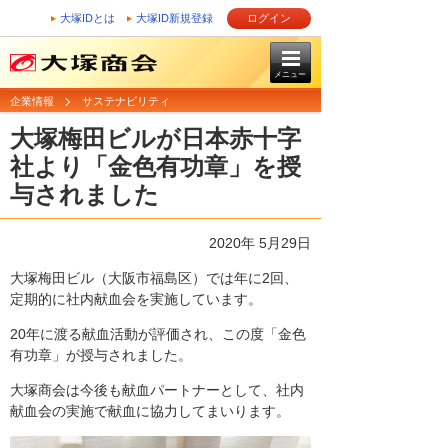
大塚IDとは
大塚ID新規登録
ログイン
メニュー
企業情報
サステナビリティ
大塚梅田ビルが日本赤十字
社より「金色有功章」を授
与されました
2020年 5月29日
大塚梅田ビル（大阪市福島区）では年に2回、
定期的に社内献血会を実施しています。
20年に渡る献血活動が評価され、この度「金色
有功章」が授与されました。
大塚商会は今後も献血パートナーとして、社内
献血会の実施で献血に協力してまいります。