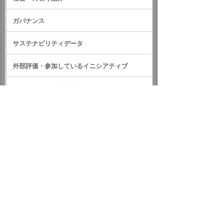
ガバナンス
サステナビリティデータ
外部評価・参加しているイニシアティブ
GRIスタンダード対照表
サステナビリティに関するお知らせ
統合報告書（IR情報）
ホーム
企業情報
サステナビリティ
サステナビリティに関するお知らせ
2020年
大塚梅田ビルが日本赤十字社より「金色有功章」を授与され
ました
イベント・セミナー
お問い合わせ
ニュース・お知らせ
情報セキュリティ基本方針