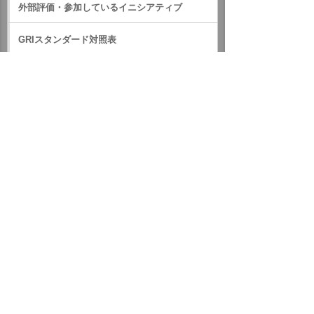
外部評価・参加しているイニシアティブ
GRIスタンダード対照表
サステナビリティに関するお知らせ
統合報告書（IR情報）
ホーム
企業情報
サステナビリティ
サステナビリティに関するお知らせ
2020年
9月16日 本社ビルで献血会を開催しました
イベント・セミナー
お問い合わせ
ニュース・お知らせ
情報セキュリティ基本方針
個人情報保護方針
ソーシャルメディア利用方針
サイトの利用条件
ヘルプ
サイトマップ
English
©
2026 OTSUKA CORPORATION