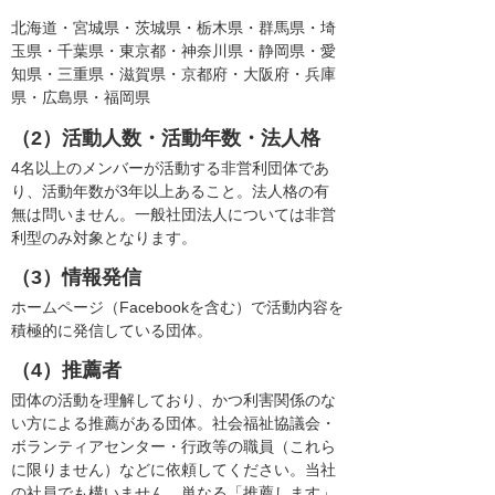
北海道・宮城県・茨城県・栃木県・群馬県・埼
玉県・千葉県・東京都・神奈川県・静岡県・愛
知県・三重県・滋賀県・京都府・大阪府・兵庫
県・広島県・福岡県
（2）活動人数・活動年数・法人格
4名以上のメンバーが活動する非営利団体であ
り、活動年数が3年以上あること。法人格の有
無は問いません。一般社団法人については非営
利型のみ対象となります。
（3）情報発信
ホームページ（Facebookを含む）で活動内容を
積極的に発信している団体。
（4）推薦者
団体の活動を理解しており、かつ利害関係のな
い方による推薦がある団体。社会福祉協議会・
ボランティアセンター・行政等の職員（これら
に限りません）などに依頼してください。当社
の社員でも構いません。単なる「推薦します」