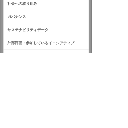
社会への取り組み
ガバナンス
サステナビリティデータ
外部評価・参加しているイニシアティブ
GRIスタンダード対照表
サステナビリティに関するお知らせ
統合報告書（IR情報）
ホーム
企業情報
サステナビリティ
サステナビリティに関するお知らせ
2020年
「令和2年7月豪雨災害義援金」にたのめーるハッピーポイン
ト寄付プログラムで寄付しました
イベント・セミナー
お問い合わせ