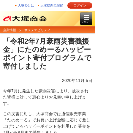
大塚IDとは
大塚ID新規登録
ログイン
メニュー
企業情報
サステナビリティ
「令和2年7月豪雨災害義援
金」にたのめーるハッピー
ポイント寄付プログラムで
寄付しました
2020年11月 5日
今年7月に発生した豪雨災害により、被災され
た皆様に対して衷心よりお見舞い申し上げま
す。
この災害に対し、大塚商会では通信販売事業
「たのめーる」でお買い上げ金額に応じて差し
上げているハッピーポイントを利用した募金を
7月から9月まで募集しました。