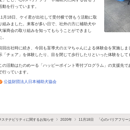
活動を行っています。
11月18日、ケイ君が出社して受付横で啓もう活動に取
り組みました。来客が多い日で、社外の方に補助犬や
大塚商会の取り組みを知ってもらうことができまし
た。
前回出社時に続き、今回も盲導犬のエマちゃんによる体験会を実施しま
示「チェア」を体験したり、目を閉じて歩行したりといった体験をして
この活動はたのめーる「ハッピーポイント寄付プログラム」の支援先で
で行っています。
公益財団法人日本補助犬協会
サステナビリティに関するお知らせ
2020年
11月18日 「心のバリアフリ