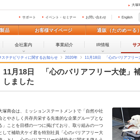
大塚
サポート
イベント・セミナー
お問い合わせ
English
製品
お客様マイページ
通販（たのめーる
会社案内
事業紹介
IR情報
サ
サステナビリティに関するお知らせ
2020年
11月18日 「心のバリアフリ
11月18日 「心のバリアフリー大使」
しました
大塚商会は、ミッションステートメントで「自然や社
会とやさしく共存共栄する先進的な企業グループとな
る」ことを目標の一つに掲げており、取り組みの一つ
として補助犬ケイ君を特別社員「心のバリアフリー大
使」とし、心のバリアフリーや補助犬に関する啓もう