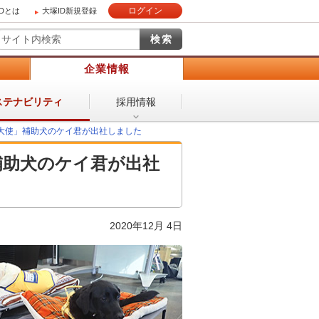
ログイン
IDとは
大塚ID新規登録
）
企業情報
採用情報
ステナビリティ
ー大使」補助犬のケイ君が出社しました
補助犬のケイ君が出社
2020年12月 4日