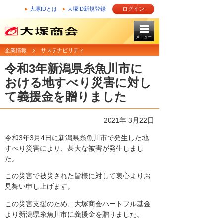
大塚IDとは
大塚ID新規登録
ログイン
メニュー
企業情報
サステナビリティ
令和3年新潟県糸魚川市に
おける地すべり災害に対し
て義援金を贈りました
2021年 3月22日
令和3年3月4日に新潟県糸魚川市で発生した地
すべり災害により、甚大な被害が発生しまし
た。
この災害で被災された皆様に対して衷心よりお
見舞い申し上げます。
この災害支援のため、大塚商会ハートフル基金
より新潟県糸魚川市に義援金を贈りました。