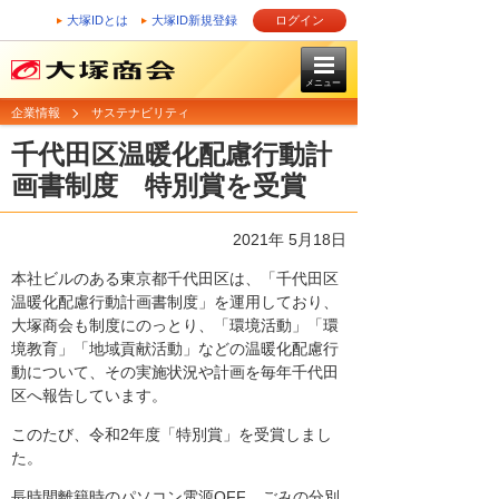
大塚IDとは
大塚ID新規登録
ログイン
メニュー
企業情報
サステナビリティ
千代田区温暖化配慮行動計
画書制度 特別賞を受賞
2021年 5月18日
本社ビルのある東京都千代田区は、「千代田区
温暖化配慮行動計画書制度」を運用しており、
大塚商会も制度にのっとり、「環境活動」「環
境教育」「地域貢献活動」などの温暖化配慮行
動について、その実施状況や計画を毎年千代田
区へ報告しています。
このたび、令和2年度「特別賞」を受賞しまし
た。
長時間離籍時のパソコン電源OFF、ごみの分別