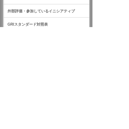
外部評価・参加しているイニシアティブ
GRIスタンダード対照表
サステナビリティに関するお知らせ
統合報告書（IR情報）
ホーム
企業情報
サステナビリティ
サステナビリティに関するお知らせ
2021年
4月15日 本社ビルで献血会を開催しました
イベント・セミナー
お問い合わせ
ニュース・お知らせ
情報セキュリティ基本方針
個人情報保護方針
ソーシャルメディア利用方針
サイトの利用条件
ヘルプ
サイトマップ
English