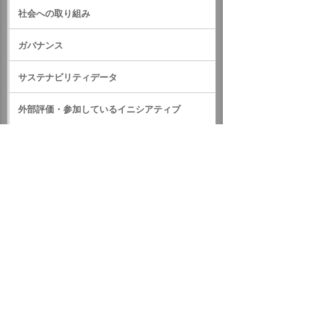
社会への取り組み
ガバナンス
サステナビリティデータ
外部評価・参加しているイニシアティブ
GRIスタンダード対照表
サステナビリティに関するお知らせ
統合報告書（IR情報）
ホーム
企業情報
サステナビリティ
サステナビリティに関するお知らせ
2021年
NPO法人向けZoom講習会を開催
イベント・セミナー
お問い合わせ
ニュース・お知らせ
情報セキュリティ基本方針