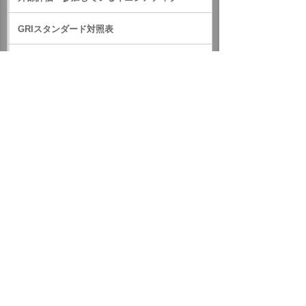
GRIスタンダード対照表
サステナビリティに関するお知らせ
統合報告書（IR情報）
ホーム
企業情報
サステナビリティ
サステナビリティに関するお知らせ
2021年
令和3年7月からの大雨による災害に対して義援金を贈りまし
た
イベント・セミナー
お問い合わせ
ニュース・お知らせ
情報セキュリティ基本方針
個人情報保護方針
ソーシャルメディア利用方針
サイトの利用条件
ヘルプ
サイトマップ
English
©
2026 OTSUKA CORPORATION