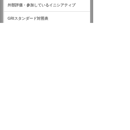
外部評価・参加しているイニシアティブ
GRIスタンダード対照表
サステナビリティに関するお知らせ
統合報告書（IR情報）
ホーム
企業情報
サステナビリティ
サステナビリティに関するお知らせ
2021年
令和3年8月の大雨による災害に対して義援金を贈りました
イベント・セミナー
お問い合わせ
ニュース・お知らせ
情報セキュリティ基本方針
個人情報保護方針
ソーシャルメディア利用方針
サイトの利用条件
ヘルプ
サイトマップ
English
©
2026 OTSUKA CORPORATION