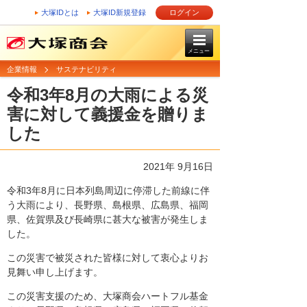
大塚IDとは
大塚ID新規登録
ログイン
メニュー
企業情報
サステナビリティ
令和3年8月の大雨による災
害に対して義援金を贈りま
した
2021年 9月16日
令和3年8月に日本列島周辺に停滞した前線に伴
う大雨により、長野県、島根県、広島県、福岡
県、佐賀県及び長崎県に甚大な被害が発生しま
した。
この災害で被災された皆様に対して衷心よりお
見舞い申し上げます。
この災害支援のため、大塚商会ハートフル基金