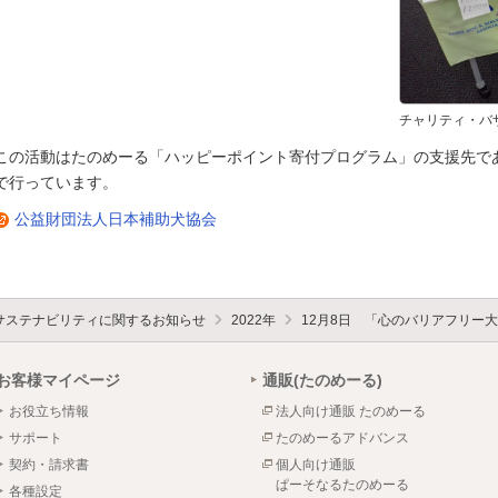
チャリティ・バ
この活動はたのめーる「ハッピーポイント寄付プログラム」の支援先で
で行っています。
公益財団法人日本補助犬協会
サステナビリティに関するお知らせ
2022年
12月8日 「心のバリアフリー
お客様マイページ
通販(たのめーる)
お役立ち情報
法人向け通販 たのめーる
サポート
たのめーるアドバンス
契約・請求書
個人向け通販
ぱーそなるたのめーる
各種設定