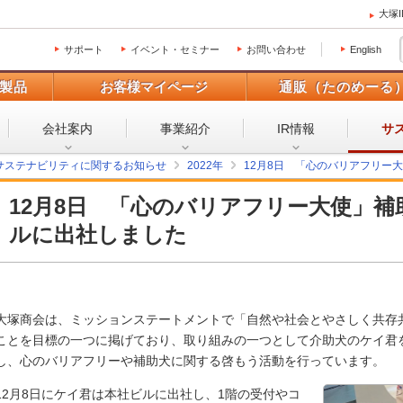
大塚
サポート
イベント・セミナー
お問い合わせ
English
製品
お客様マイページ
通販（たのめーる
会社案内
事業紹介
IR情報
サ
サステナビリティに関するお知らせ
2022年
12月8日 「心のバリアフリー
12月8日 「心のバリアフリー大使」
ルに出社しました
大塚商会は、ミッションステートメントで「自然や社会とやさしく共存
ことを目標の一つに掲げており、取り組みの一つとして介助犬のケイ君
し、心のバリアフリーや補助犬に関する啓もう活動を行っています。
12月8日にケイ君は本社ビルに出社し、1階の受付やコ