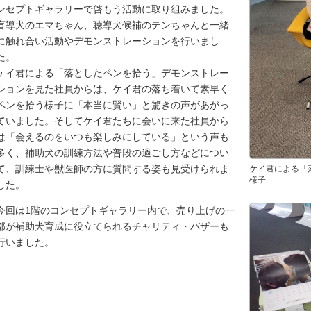
ンセプトギャラリーで啓もう活動に取り組みました。
盲導犬のエマちゃん、聴導犬候補のテンちゃんと一緒
に触れ合い活動やデモンストレーションを行いまし
た。
ケイ君による「落としたペンを拾う」デモンストレー
ションを見た社員からは、ケイ君の落ち着いて素早く
ペンを拾う様子に「本当に賢い」と驚きの声があがっ
ていました。そしてケイ君たちに会いに来た社員から
は「会えるのをいつも楽しみにしている」という声も
多く、補助犬の訓練方法や普段の過ごし方などについ
て、訓練士や獣医師の方に質問する姿も見受けられま
ケイ君による「
様子
した。
今回は1階のコンセプトギャラリー内で、売り上げの一
部が補助犬育成に役立てられるチャリティ・バザーも
行いました。