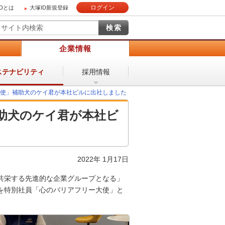
ログイン
IDとは
大塚ID新規登録
）
企業情報
採用情報
ステナビリティ
大使」補助犬のケイ君が本社ビルに出社しました
補助犬のケイ君が本社ビ
2022年 1月17日
共栄する先進的な企業グループとなる」
を特別社員「心のバリアフリー大使」と