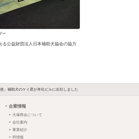
ザー
ある公益財団法人日本補助犬協会の協力
大使」補助犬のケイ君が本社ビルに出社しました
企業情報
大塚商会について
会社案内
事業紹介
IR情報