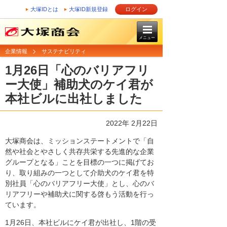
大塚IDとは
大塚ID新規登録
ログイン
メニュー
企業情報
サステナビリティ
1月26日「心のバリアフリ
ー大使」補助犬のケイ君が
本社ビルに出社しました
2022年 2月22日
大塚商会は、ミッションステートメントで「自
然や社会とやさしく共存共栄する先進的な企業
グループとなる」ことを目標の一つに掲げてお
り、取り組みの一つとして介助犬のケイ君を特
別社員「心のバリアフリー大使」とし、心のバ
リアフリーや補助犬に関する啓もう活動を行っ
ています。
1月26日、本社ビルにケイ君が出社し、1階の受