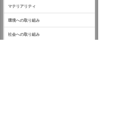
マテリアリティ
環境への取り組み
社会への取り組み
ガバナンス
サステナビリティデータ
外部評価・参加しているイニシアティブ
GRIスタンダード対照表
サステナビリティに関するお知らせ
統合報告書（IR情報）
ホーム
企業情報
サステナビリティ