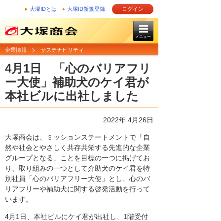
大塚IDとは
大塚ID新規登録
ログイン
メニュー
企業情報
サステナビリティ
4月1日 「心のバリアフリ
ー大使」補助犬のケイ君が
本社ビルに出社しました
2022年 4月26日
大塚商会は、ミッションステートメントで「自
然や社会とやさしく共存共栄する先進的な企業
グループとなる」ことを目標の一つに掲げてお
り、取り組みの一つとして介助犬のケイ君を特
別社員「心のバリアフリー大使」とし、心のバ
リアフリーや補助犬に関する啓発活動を行って
います。
4月1日、本社ビルにケイ君が出社し、1階受付