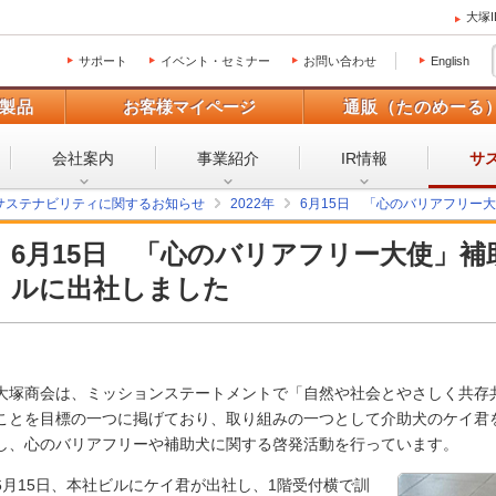
大塚
サポート
イベント・セミナー
お問い合わせ
English
製品
お客様マイページ
通販（たのめーる
会社案内
事業紹介
IR情報
サ
サステナビリティに関するお知らせ
2022年
6月15日 「心のバリアフリー
6月15日 「心のバリアフリー大使」
ルに出社しました
大塚商会は、ミッションステートメントで「自然や社会とやさしく共存
ことを目標の一つに掲げており、取り組みの一つとして介助犬のケイ君
し、心のバリアフリーや補助犬に関する啓発活動を行っています。
6月15日、本社ビルにケイ君が出社し、1階受付横で訓