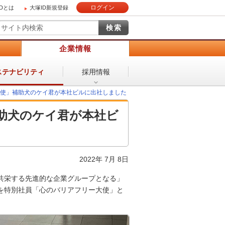
ログイン
IDとは
大塚ID新規登録
）
企業情報
採用情報
ステナビリティ
大使」補助犬のケイ君が本社ビルに出社しました
補助犬のケイ君が本社ビ
2022年 7月 8日
共栄する先進的な企業グループとなる」
を特別社員「心のバリアフリー大使」と