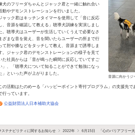
練犬のフリーダちゃんとジャック君と一緒に触れ合い
活動やデモンストレーションを行いました。
ジャック君はキッチンタイマーを使用して「音に反応
し、音源を確認して教える」聴導犬訓練を実演しまし
た。聴導犬はユーザーが生活していくうえで必要なさ
まざまな音を覚え、音を聞いたらユーザーの所まで行
って肘や膝などをタッチして教え、音源まで誘導しま
す。ジャック君のデモンストレーションの様子を見て
いた社員からは「音が鳴った瞬間に反応していてすご
い」、「聴導犬について知ることができて勉強になっ
た」といった声が上がりました。
音源に向かうジ
この活動はたのめーる「ハッピーポイント寄付プログラム」の支援先で
で行っています。
公益財団法人日本補助犬協会
サステナビリティに関するお知らせ
2022年
6月15日 「心のバリアフリー