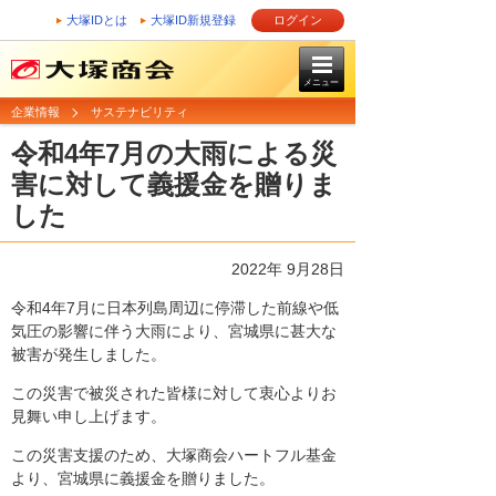
大塚IDとは
大塚ID新規登録
ログイン
メニュー
企業情報
サステナビリティ
令和4年7月の大雨による災
害に対して義援金を贈りま
した
2022年 9月28日
令和4年7月に日本列島周辺に停滞した前線や低
気圧の影響に伴う大雨により、宮城県に甚大な
被害が発生しました。
この災害で被災された皆様に対して衷心よりお
見舞い申し上げます。
この災害支援のため、大塚商会ハートフル基金
より、宮城県に義援金を贈りました。