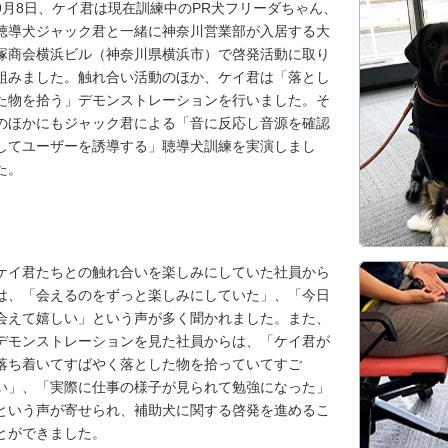
9月8日、ケイ君は現在訓練中のPR犬フリーダちゃん、
聴導犬ジャック君と一緒に神奈川営業部が入居する大
塚商会横浜ビル（神奈川県横浜市）で啓発活動に取り
組みました。触れ合い活動のほか、ケイ君は「落とし
た物を拾う」デモンストレーションを行いました。そ
のほかにもジャック君による「音に反応し音源を確認
してユーザーを誘導する」聴導犬訓練を実演しまし
た。
ケイ君たちとの触れ合いを楽しみにしていた社員から
は、「会えるのをずっと楽しみにしていた」、「今日
会えて嬉しい」という声が多く聞かれました。また、
デモンストレーションを見た社員からは、「ケイ君が
落ち着いてすばやく落とした物を拾っていてすご
い」、「実際に仕事の様子が見られて勉強になった」
という声が寄せられ、補助犬に関する啓発を進めるこ
とができました。