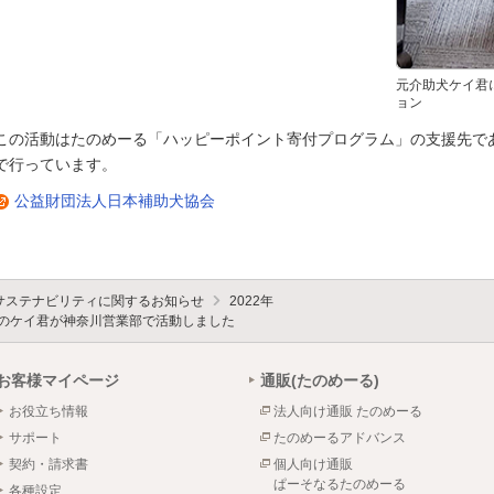
元介助犬ケイ君
ョン
この活動はたのめーる「ハッピーポイント寄付プログラム」の支援先で
で行っています。
公益財団法人日本補助犬協会
サステナビリティに関するお知らせ
2022年
犬のケイ君が神奈川営業部で活動しました
お客様マイページ
通販(たのめーる)
お役立ち情報
法人向け通販 たのめーる
サポート
たのめーるアドバンス
契約・請求書
個人向け通販
ぱーそなるたのめーる
各種設定