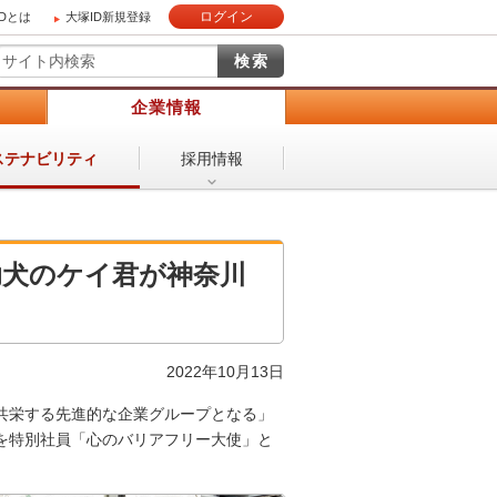
ログイン
IDとは
大塚ID新規登録
）
企業情報
採用情報
ステナビリティ
助犬のケイ君が神奈川
2022年10月13日
共栄する先進的な企業グループとなる」
を特別社員「心のバリアフリー大使」と