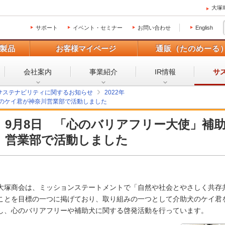
大塚
サポート
イベント・セミナー
お問い合わせ
English
製品
お客様マイページ
通販（たのめーる
会社案内
事業紹介
IR情報
サ
サステナビリティに関するお知らせ
2022年
犬のケイ君が神奈川営業部で活動しました
9月8日 「心のバリアフリー大使」補
営業部で活動しました
大塚商会は、ミッションステートメントで「自然や社会とやさしく共存
ことを目標の一つに掲げており、取り組みの一つとして介助犬のケイ君
し、心のバリアフリーや補助犬に関する啓発活動を行っています。