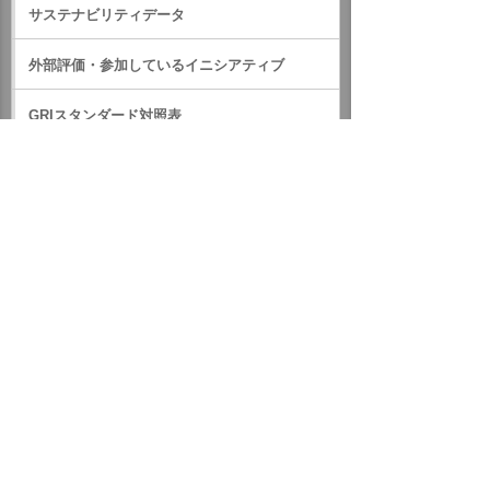
サステナビリティデータ
外部評価・参加しているイニシアティブ
GRIスタンダード対照表
サステナビリティに関するお知らせ
統合報告書（IR情報）
ホーム
企業情報
サステナビリティ
サステナビリティに関するお知らせ
2022年
9月15日 本社ビルで献血会を開催しました
イベント・セミナー
お問い合わせ
ニュース・お知らせ
情報セキュリティ基本方針
個人情報保護方針
ソーシャルメディア利用方針
サイトの利用条件
ヘルプ
サイトマップ
English