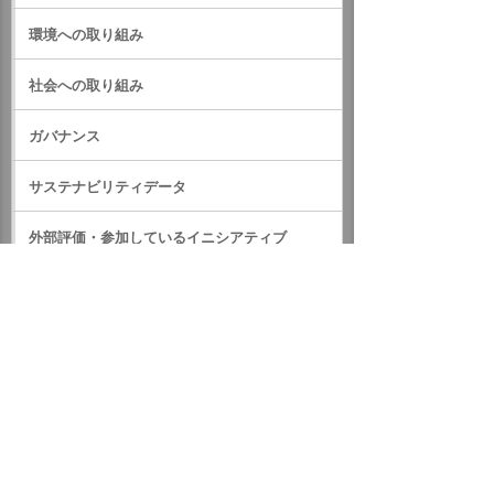
環境への取り組み
社会への取り組み
ガバナンス
サステナビリティデータ
外部評価・参加しているイニシアティブ
GRIスタンダード対照表
サステナビリティに関するお知らせ
統合報告書（IR情報）
ホーム
企業情報
サステナビリティ
サステナビリティに関するお知らせ
2023年
2022年12月「たのくんからの贈り物」寄贈活動を行いました