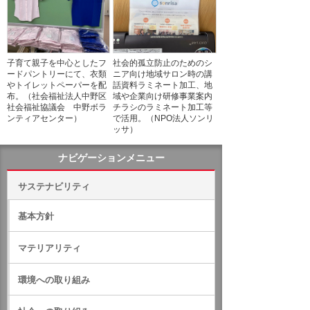
子育て親子を中心としたフ
社会的孤立防止のためのシ
ードパントリーにて、衣類
ニア向け地域サロン時の講
やトイレットペーパーを配
話資料ラミネート加工、地
布。（社会福祉法人中野区
域や企業向け研修事業案内
社会福祉協議会 中野ボラ
チラシのラミネート加工等
ンティアセンター）
で活用。（NPO法人ソンリ
ッサ）
ナビゲーションメニュー
サステナビリティ
基本方針
マテリアリティ
環境への取り組み