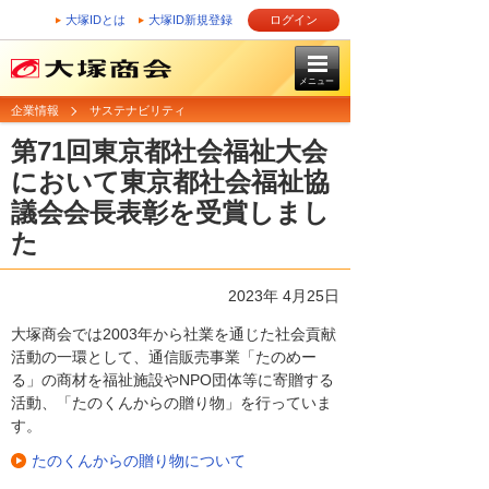
大塚IDとは
大塚ID新規登録
ログイン
メニュー
企業情報
サステナビリティ
第71回東京都社会福祉大会
において東京都社会福祉協
議会会長表彰を受賞しまし
た
2023年 4月25日
大塚商会では2003年から社業を通じた社会貢献
活動の一環として、通信販売事業「たのめー
る」の商材を福祉施設やNPO団体等に寄贈する
活動、「たのくんからの贈り物」を行っていま
す。
たのくんからの贈り物について