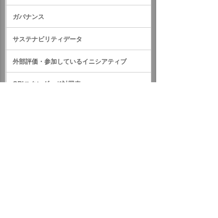
ガバナンス
サステナビリティデータ
外部評価・参加しているイニシアティブ
GRIスタンダード対照表
サステナビリティに関するお知らせ
統合報告書（IR情報）
ホーム
企業情報
サステナビリティ
サステナビリティに関するお知らせ
2023年
第71回東京都社会福祉大会において東京都社会福祉協議会会
長表彰を受賞しました
イベント・セミナー
お問い合わせ
ニュース・お知らせ
情報セキュリティ基本方針