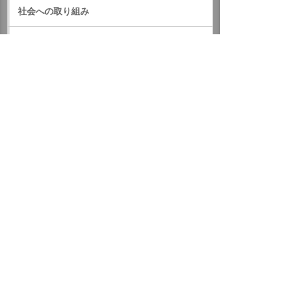
社会への取り組み
ガバナンス
サステナビリティデータ
外部評価・参加しているイニシアティブ
GRIスタンダード対照表
サステナビリティに関するお知らせ
統合報告書（IR情報）
ホーム
企業情報
サステナビリティ
サステナビリティに関するお知らせ
2023年
2023年4月「たのくんからの贈り物」寄贈活動を行いました
イベント・セミナー
お問い合わせ
ニュース・お知らせ
情報セキュリティ基本方針