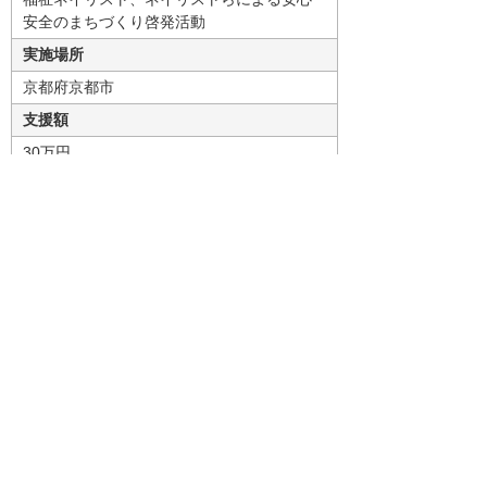
安全のまちづくり啓発活動
実施場所
京都府京都市
支援額
30万円
大塚商会ハートフル基金は、今後も社会的課題
解決への取り組みを応援してまいります。
ナビゲーションメニュー
サステナビリティ
基本方針
マテリアリティ
環境への取り組み